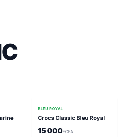
IC
BLEU ROYAL
arine
Crocs Classic Bleu Royal
15 000
FCFA