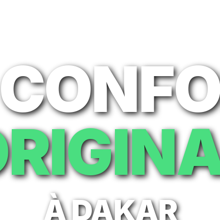
 CONF
RIGIN
À DAKAR