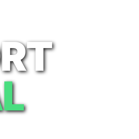
ORT
AL